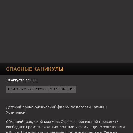
О КАНАЛЕ
ПРОГРАММА
ТЕСТЫ
22:35
БРАТ ВО ВСЁМ
ОПАСНЫЕ КАНИКУЛЫ
СЕГОДНЯ
13 августа в 20:30
СЕЙЧАС
Большое небо
Приключения | Россия | 2016 | HD | 16+
22:35
Брат во всём
0:00
Карп отмороженный
Детский приключенческий фильм по повести Татьяны
16+
16+
Устиновой.
Вс
Обычный городской мальчик Серёжа, привыкший проводить
свободное время за компьютерными играми, едет с родителями
в Крым. Пока родители занимаются своими делами, Серёжа