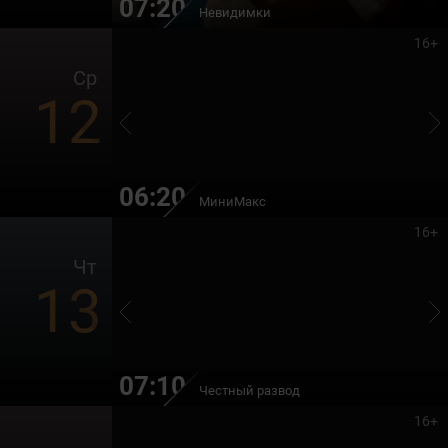
07:20
Невидимки
16+
Ср
12
06:20
МиниМакс
16+
Чт
13
07:10
Честный развод
16+