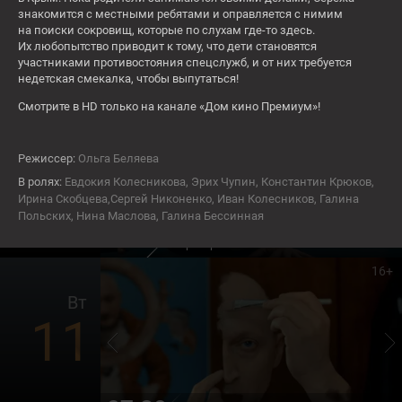
9
знакомится с местными ребятами и оправляется с нимим
на поиски сокровищ, которые по слухам где-то здесь.
Их любопытство приводит к тому, что дети становятся
участниками противостояния спецслужб, и от них требуется
СЕЙЧАС
ов кукурузы
Большое небо
недетская смекалка, чтобы выпутаться!
16+
Смотрите в HD только на канале «Дом кино Премиум»!
Пн
10
Режиссер:
Ольга Беляева
В ролях:
Евдокия Колесникова, Эрих Чупин, Константин Крюков,
Ирина Скобцева,Сергей Никоненко, Иван Колесников, Галина
Польских, Нина Маслова, Галина Бессинная
06:45
Вратарь галактики
16+
Вт
11