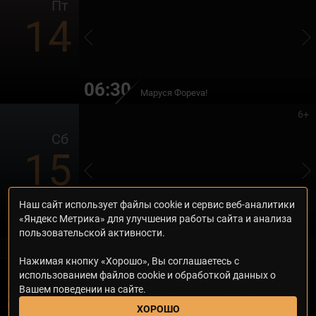
Пт
14
06:30
Маруся Фоpeva!
6+
Сб
15
Наш сайт использует файлы cookie и сервис веб-аналитики
06:55
«Яндекс Метрика» для улучшения работы сайта и анализа
Календарь ма(й)я
пользовательской активности.
Нажимая кнопку «Хорошо», Вы соглашаетесь с
использованием файлов cookie и обработкой данных о
© 2000—2026. Редакция телеканала «Дом кино Премиум». Все права на
Вашем поведении на сайте.
любые материалы, опубликованные на сайте, защищены. Любое
использование материалов возможно только с согласия Редакции
ХОРОШО
телеканала.