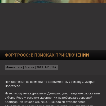
О КАНАЛЕ
ПРОГРАММА
ТЕСТЫ
23:20
СМЕРТЕЛЬНЫЕ ИЛЛЮЗИИ
ФОРТ РОСС: В ПОИСКАХ ПРИКЛЮЧЕНИЙ
СЕГОДНЯ
СЕЙЧАС
Мой друг, кот и Пушкин
Фантастика | Россия | 2013 | HD | 16+
12:00
Добро пожаловать в семью
13:55
Добро пожаловать в семью. Повар из
Приключения во времени по одноименному роману Дмитрия
Неаполя
Полетаева.
12+
6+
Известному тележурналисту Дмитрию дают задание рассказать
о Форте-Росс — русском укреплении на побережье северной
Чт
Калифорнии начала XIX века. Сначала он отправляется