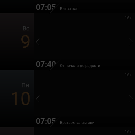
07:05
Битва пап
16+
Вс
9
07:40
От печали до радости
16+
Пн
10
07:05
Вратарь галактики
16+