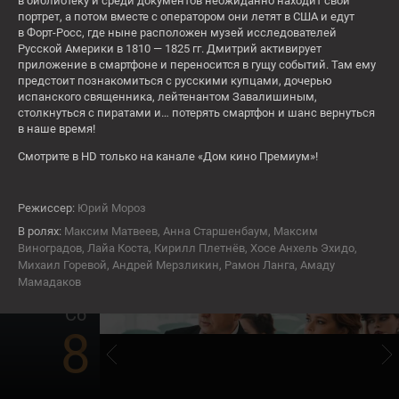
6
в библиотеку и среди документов неожиданно находит свой
портрет, а потом вместе с оператором они летят в США и едут
в Форт-Росс, где ныне расположен музей исследователей
Русской Америки в 1810 — 1825 гг. Дмитрий активирует
приложение в смартфоне и переносится в гущу событий. Там ему
СЕЙЧАС
предстоит познакомиться с русскими купцами, дочерью
я
Мой друг, кот и Пушкин
испанского священника, лейтенантом Завалишиным,
столкнуться с пиратами и… потерять смартфон и шанс вернуться
16+
в наше время!
Пт
Смотрите в HD только на канале «Дом кино Премиум»!
7
Режиссер:
Юрий Мороз
В ролях:
Максим Матвеев, Анна Старшенбаум, Максим
06:00
Виноградов, Лайа Коста, Кирилл Плетнёв, Хосе Анхель Эхидо,
Пассажирка
Михаил Горевой, Андрей Мерзликин, Рамон Ланга, Амаду
Мамадаков
16+
Сб
8