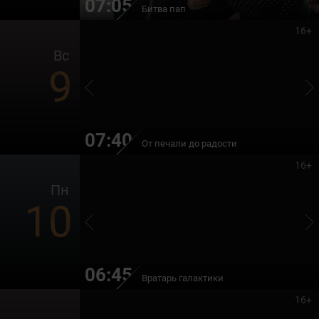
07:05
Битва пап
16+
Вс
9
07:40
От печали до радости
16+
Пн
10
06:45
Вратарь галактики
16+