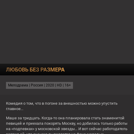
О КАНАЛЕ
ПРОГРАММА
ТЕСТЫ
23:20
СМЕРТЕЛЬНЫЕ ИЛЛЮЗИИ
ЛЮБОВЬ БЕЗ РАЗМЕРА
СЕГОДНЯ
СЕЙЧАС
По-братски
Мелодрама | Россия | 2020 | HD | 16+
22:00
Батя
23:20
Смертельные иллюзии
Комедия о том, что в погоне за внешностью можно упустить
главное...
16+
16+
Маше за тридцать. Когда-то она планировала стать знаменитой
Чт
певицей и приехала покорять Москву, но добилась только работы
на «подпевках» у московской звезды… И вот сейчас работодатель