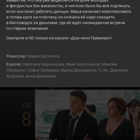
6
заявил ей, что она уже выделяется на фоне молодых
и фигуристых бэк-вокалисток, и неплохо было бы всё подтянуть,
если она хочет работать дальше. Маша начинает комплексовать
и готова идти на пластику, но сначала ей надо съездить
СЕЙЧАС
в Кисловодск за деньгами, где её ждёт неожиданная встреча
По-братски
со старым знакомым.
16+
Смотрите в HD только на канале «Дом кино Премиум»!
Пт
7
Режиссер:
Мария Шульгина
В ролях:
Светлана Ходченкова, Иван Колесников, Максим
Лагашкин, Софья Лебедева, Ирина Демидкина, Гэ Ян, Дмитрий
Астрахан, Анна Шепелева
06:00
Пассажирка
16+
Сб
8