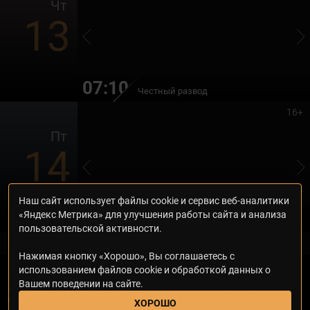
Чт
13
07:10
Честный развод
16+
Пт
14
Наш сайт использует файлы cookie и сервис веб-аналитики
06:30
«Яндекс Метрика» для улучшения работы сайта и анализа
Маруся Фоpeva!
пользовательской активности.
Нажимая кнопку «Хорошо», Вы соглашаетесь с
использованием файлов cookie и обработкой данных о
© 2000—2026. Редакция телеканала «Дом кино Премиум». Все права на
Вашем поведении на сайте.
любые материалы, опубликованные на сайте, защищены. Любое
использование материалов возможно только с согласия Редакции
ХОРОШО
телеканала.