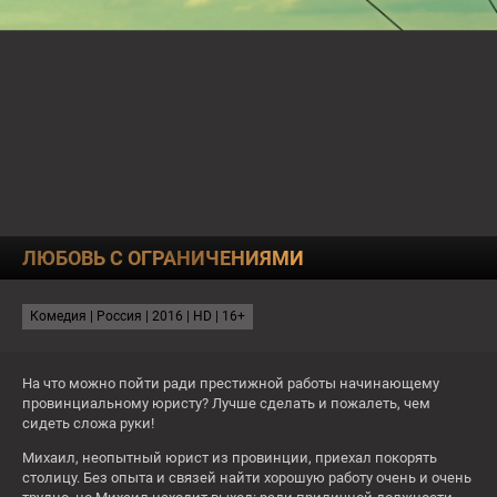
О КАНАЛЕ
ПРОГРАММА
ТЕСТЫ
22:35
БРАТ ВО ВСЁМ
ЛЮБОВЬ С ОГРАНИЧЕНИЯМИ
ЗАВТРА
СЕЙЧАС
Право на лево
Комедия | Россия | 2016 | HD | 16+
23:35
Свадьба по обмену
1:10
Любовники
На что можно пойти ради престижной работы начинающему
провинциальному юристу? Лучше сделать и пожалеть, чем
16+
16+
сидеть сложа руки!
Сб
Михаил, неопытный юрист из провинции, приехал покорять
столицу. Без опыта и связей найти хорошую работу очень и очень