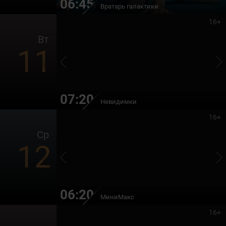
06:45
Вратарь галактики
16+
Вт
11
07:20
Невидимки
16+
Ср
12
06:20
МиниМакс
16+