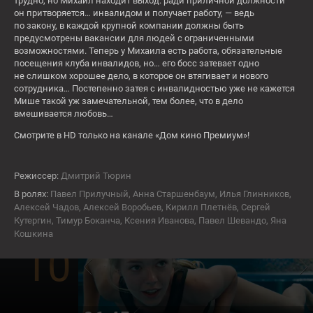
8
трудно, но Михаил находит выход: ради приличной должности
он притворяется… инвалидом и получает работу, — ведь
по закону, в каждой крупной компании должны быть
предусмотрены вакансии для людей с ограниченными
СЕЙЧАС
возможностями. Теперь у Михаила есть работа, обязательные
Право на лево
посещения клуба инвалидов, но… его босс затевает одно
не слишком хорошее дело, в которое он втягивает и нового
16+
сотрудника… Постепенно затея с инвалидностью уже не кажется
Вс
Мише такой уж замечательной, тем более, что в дело
вмешивается любовь…
9
Смотрите в HD только на канале «Дом кино Премиум»!
Режиссер:
Дмитрий Тюрин
07:40
От печали до радости
В ролях:
Павел Прилучный, Анна Старшенбаум, Илья Глинников,
Алексей Чадов, Алексей Воробьев, Кирилл Плетнёв, Сергей
16+
Кутергин, Тимур Боканча, Ксения Иванова, Павел Шевандо, Яна
Пн
Кошкина
10