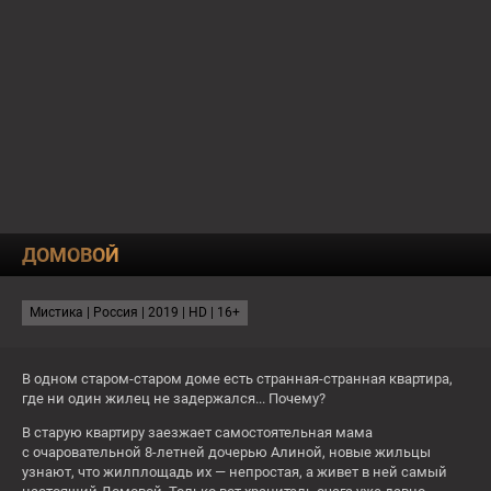
О КАНАЛЕ
ПРОГРАММА
ТЕСТЫ
23:20
СМЕРТЕЛЬНЫЕ ИЛЛЮЗИИ
ДОМОВОЙ
СЕГОДНЯ
СЕЙЧАС
Ёлки лохматые
Мистика | Россия | 2019 | HD | 16+
18:30
Срочно выйду замуж
20:20
По-братски
В одном старом-старом доме есть странная-странная квартира,
где ни один жилец не задержался... Почему?
16+
16+
В старую квартиру заезжает самостоятельная мама
Чт
с очаровательной 8-летней дочерью Алиной, новые жильцы
узнают, что жилплощадь их — непростая, а живет в ней самый