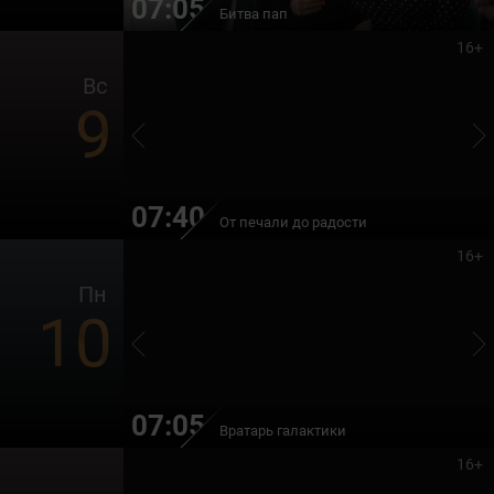
07:05
Битва пап
16+
Вс
9
07:40
От печали до радости
16+
Пн
10
07:05
Вратарь галактики
16+