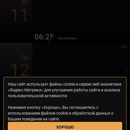
Вт
11
06:25
МиниМакс
16+
Ср
12
Наш сайт использует файлы cookie и сервис веб-аналитики
06:35
«Яндекс Метрика» для улучшения работы сайта и анализа
Ёлки лохматые
пользовательской активности.
Нажимая кнопку «Хорошо», Вы соглашаетесь с
использованием файлов cookie и обработкой данных о
© 2000—2026. Редакция телеканала «Дом кино Премиум». Все права на
Вашем поведении на сайте.
любые материалы, опубликованные на сайте, защищены. Любое
использование материалов возможно только с согласия Редакции
ХОРОШО
телеканала.