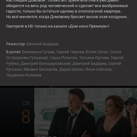
6
настоящий Домовой. Только вот хранитель очага уже давно
обиделся на весь род человеческий и сделает все вообразимые
гадости, только бы остаться одному в злополучной квартире.
Но всё меняется, когда Домовому бросает вызов злая колдунья…
СЕЙЧАС
Ёлки лохматые
Смотрите в HD только на канале «Дом кино Премиум»!
16+
Пт
Режиссер:
Евгений Бедарев
7
В ролях:
Екатерина Гусева, Сергей Чирков, Юлия Сулес, Ольга
Остроумова-Гутшмидт, Саша Политик, Татьяна Орлова, Сергей
Рубеко, Дмитрий Белоцерковский, Дмитрий Бедарев, Сергей
Русскин, Михаил Беспалов, Дарья Шагал, Илья Соболев,
Людмила Князева
06:00
Пассажирка
16+
Сб
8