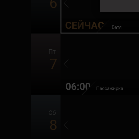
6
СЕЙЧАС
ратски
Батя
Пт
7
06:00
Пассажирка
Сб
8