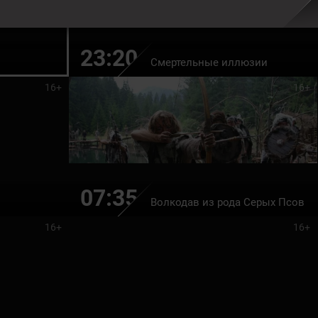
23:20
Смертельные иллюзии
16+
16+
07:35
Волкодав из рода Серых Псов
16+
16+