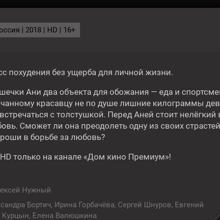
ссия | 2018 | HD | 16+
ВТРА
сс похудения без ущерба для личной жизни.
шечки Ани два объекта для обожания — еда и спортсме
ачанному красавцу не по душе лишние килограммы дев
 встречаться с толстушкой. Перед Аней стоит нелёгкий
Фильм
23:20
овь. Сможет ли она преодолеть одну из своих страстей
СМЕРТЕЛЬНЫЕ ИЛЛЮЗИИ
ороши в борьбе за любовь?
 HD только на канале «Дом кино Премиум»!
16+
16+
ексей Нужный
сандра Бортич, Ирина Горбачёва, Сергей Шнуров, Евгений
н Курцын, Елена Валюшкина