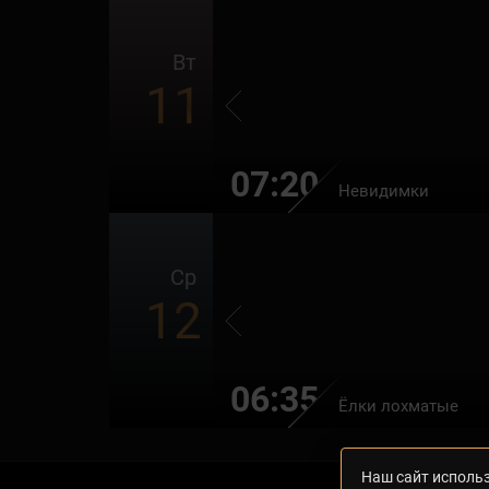
Вт
11
07:20
Невидимки
Ср
12
06:35
Ёлки лохматые
Наш сайт использ