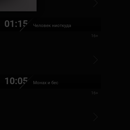
01:15
02:50
Человек ниоткуда
16+
10:05
12:05
Монах и бес
16+