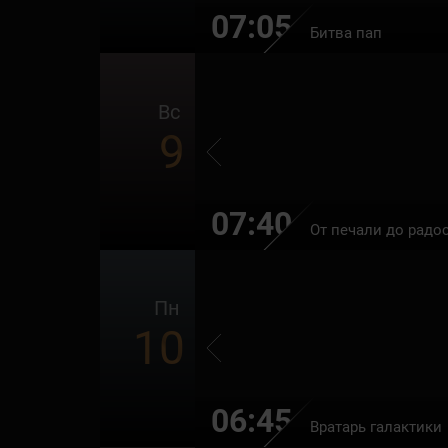
07:05
Битва пап
Вс
9
07:40
От печали до радо
Пн
10
06:45
Вратарь галактики