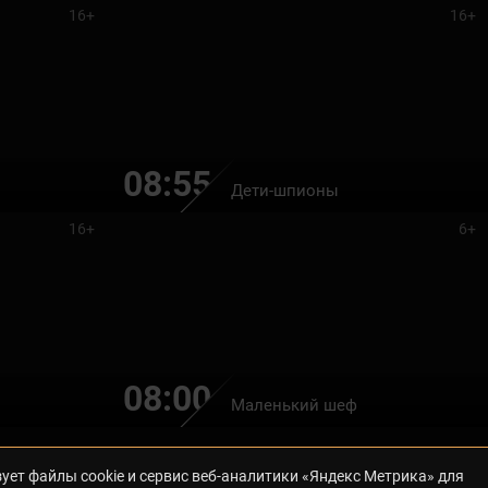
16+
16+
08:55
Дети-шпионы
16+
6+
08:00
Маленький шеф
ует файлы cookie и сервис веб-аналитики «Яндекс Метрика» для