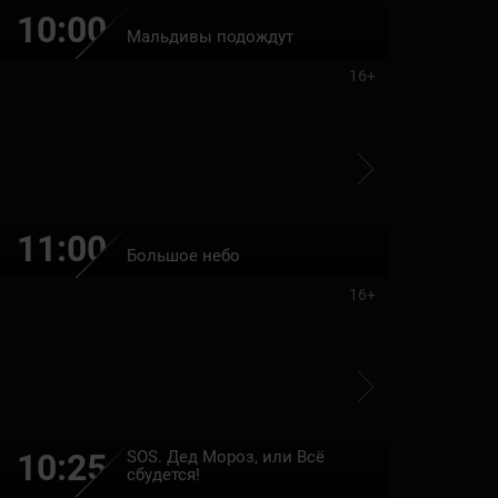
10:00
11:30
Мальдивы подождут
16+
11:00
22:35
Большое небо
16+
SOS. Дед Мороз, или Всё
10:25
12:00
сбудется!