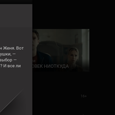
н Женя. Вот
ушки, —
 выбор —
Фильм
1:15
? И все ли
ЧЕЛОВЕК НИОТКУДА
16+