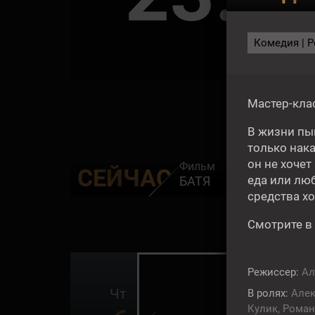
Комедия | Ро
ЗА
Мастер-кла
В жизни пы
только нак
он не хочет
Фильм
СЕЙЧАС
еда или люб
БАТЯ
средства х
Смотрите в
16+
Режиссер:
Ал
Чт
В ролях:
Алек
Кулик, Рома