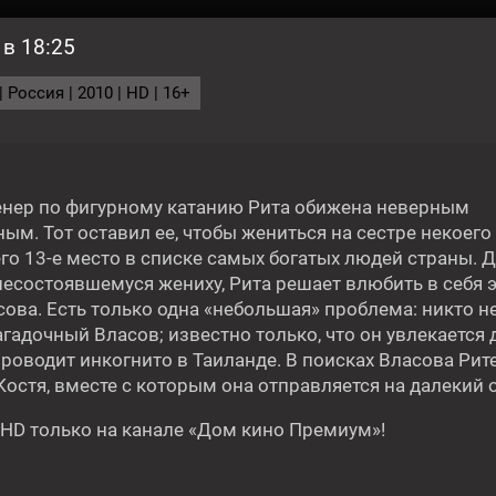
 в 18:25
ГОДНЯ
Россия | 2010 | HD | 16+
енер по фигурному катанию Рита обижена неверным
м. Тот оставил ее, чтобы жениться на сестре некоего
о 13-е место в списке самых богатых людей страны. 
Фильм
22:35
несостоявшемуся жениху, Рита решает влюбить в себя э
БРАТ ВО ВСЁМ
ова. Есть только одна «небольшая» проблема: никто не
гадочный Власов; известно только, что он увлекается
проводит инкогнито в Таиланде. В поисках Власова Рит
остя, вместе с которым она отправляется на далекий 
16+
16+
 HD только на канале «Дом кино Премиум»!