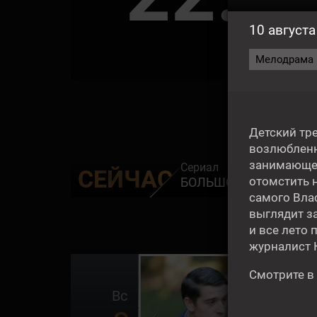
10 августа
СЕ
Мелодрама | 
Детский тр
возлюбленны
занимающег
Сериал
СЕЙЧАС
отомстить 
БОЛЬШОЕ НЕБО
самого Влас
выглядит за
и все лето 
журналист К
16+
Смотрите в
Вс