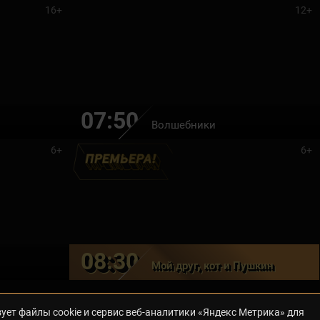
16+
12+
07:50
Волшебники
6+
6+
08:30
Мой друг, кот и Пушкин
ует файлы cookie и сервис веб-аналитики «Яндекс Метрика» для