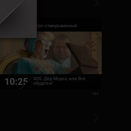
00:00
01:40
Карп отмороженный
16+
SOS. Дед Мороз, или Всё
10:25
12:00
сбудется!
16+