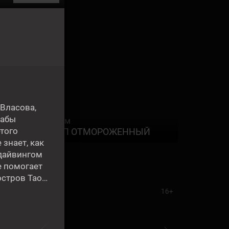
 Власова,
Дабы
Фильм
0:00
того
КАРП ОТМОРОЖЕННЫЙ
 знает, как
 дайвингом
е помогает
остров Тао…
16+