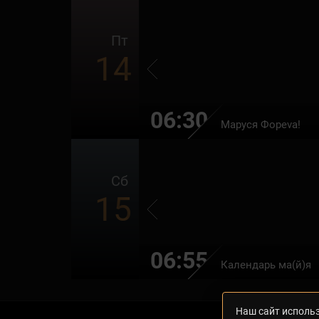
Пт
14
06:30
Маруся Фоpeva!
Сб
15
06:55
Календарь ма(й)я
Наш сайт использ