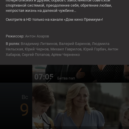
7
потеря близких и друзей, борьба с закостенелой советской
спортивной системой, преодоление себя, обретение любви,
непростая жизнь на далекой чужбине…
Смотрите в HD только на канале «Дом кино Премиум»!
СЕЙЧАС
ых Псов
Монах и бес
16+
Режиссер:
Антон Азаров
Сб
В ролях:
Владимир Литвинов, Валерий Баринов, Людмила
8
Нильская, Юрий Чернов, Михаил Гаврилов, Юрий Горбач, Антон
Хабаров, Сергей Потапов, Артем Черненко
07:05
Битва пап
16+
Вс
9