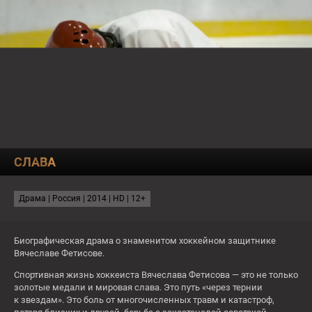
О КАНАЛЕ
ПРОГРАММА
ТЕСТЫ
19:00
ЧЕСТНЫЙ РАЗВОД
СЛАВА
ЗАВТРА
СЕЙЧАС
Монах и бес
Драма | Россия | 2014 | HD | 12+
12:05
Чёрная молния
14:00
Шулер
Биографическая драма о знаменитом хоккейном защитнике
Вячеславе Фетисове.
16+
16+
Спортивная жизнь хоккеиста Вячеслава Фетисова — это не только
Пт
золотые медали и мировая слава. Это путь «через тернии
к звездам». Это боль от многочисленных травм и катастроф,