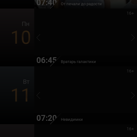
07:40
От печали до радости
16+
Пн
10
06:45
Вратарь галактики
16+
Вт
11
07:20
Невидимки
16+