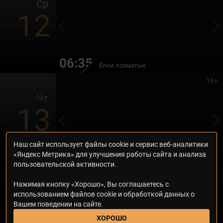
Ср
12
06:35
Ёлки лохматые
16+
Чт
13
Наш сайт использует файлы cookie и сервис веб-аналитики
06:20
«Яндекс Метрика» для улучшения работы сайта и анализа
МиниМакс
пользовательской активности.
Нажимая кнопку «Хорошо», Вы соглашаетесь с
использованием файлов cookie и обработкой данных о
© 2000—2026. Редакция телеканала «Дом кино Премиум». Все права на
Вашем поведении на сайте.
любые материалы, опубликованные на сайте, защищены. Любое
использование материалов возможно только с согласия Редакции
ХОРОШО
телеканала.