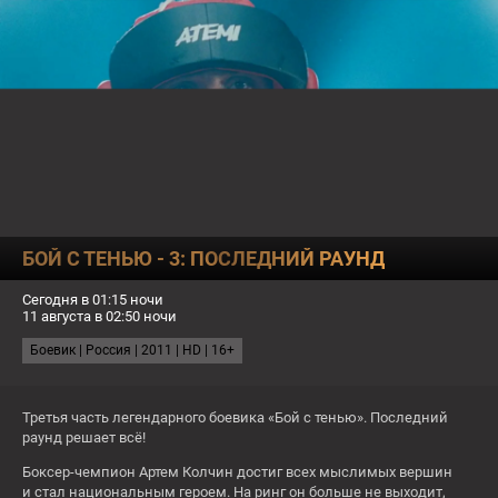
О КАНАЛЕ
ПРОГРАММА
ТЕСТЫ
22:05
ПРАВО НА ЛЕВО
БОЙ С ТЕНЬЮ - 3: ПОСЛЕДНИЙ РАУНД
ЗАВТРА
Сегодня в 01:15 ночи
СЕЙЧАС
Чёрная молния
11 августа в 02:50 ночи
14:00
Шулер
Боевик | Россия | 2011 | HD | 16+
23:35
Стрельцов
16+
16+
Третья часть легендарного боевика «Бой с тенью». Последний
раунд решает всё!
Пт
Боксер-чемпион Артем Колчин достиг всех мыслимых вершин
и стал национальным героем. На ринг он больше не выходит,