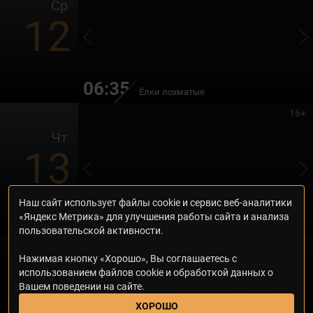
Ср
12
06:35
Ёлки лохматые
16+
Чт
13
Наш сайт использует файлы cookie и сервис веб-аналитики
06:20
«Яндекс Метрика» для улучшения работы сайта и анализа
МиниМакс
пользовательской активности.
Нажимая кнопку «Хорошо», Вы соглашаетесь с
использованием файлов cookie и обработкой данных о
© 2000—2026. Редакция телеканала «Дом кино Премиум». Все права на
Вашем поведении на сайте.
любые материалы, опубликованные на сайте, защищены. Любое
использование материалов возможно только с согласия Редакции
ХОРОШО
телеканала.