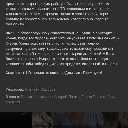
7
предпочитая тренерскую работу и бурную светскую жизнь
с постоянным мельканием на ТВ, тусовками и интрижками.
А дома его по утрам встречают дочка и жена Вика, которая
больше не узнает в нем того Артема, которого она когда-то
СЕЙЧАС
Чёрная молния
полюбила…
16+
Внешне благополучному существованию Колчина приходит
конец, когда его подопечного чуть не убивает в бою знаменитый
Сб
Куэрте. Артем подозревает, что тот использует некую
8
запрещенную технику. За доказательствами ему приходится
отправиться в Гонконг, где его ждет старый знакомый — Вагит
Валиев: он знает о Куэрте то, чего не знает больше ни один
человек. Чтобы победить, Артему придется снова выйти на ринг.
Смотрите в HD только на канале «Дом кино Премиум»!
07:05
Битва пап
16+
Режиссер:
Алексей Сидоров
Вс
В ролях:
Денис Никифоров, Андрей Панин, Елена Панова, Бату
9
Хасиков