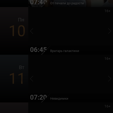
07:40
От печали до радости
16+
Пн
10
06:45
Вратарь галактики
16+
Вт
11
07:20
Невидимки
16+