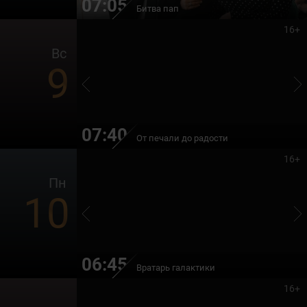
07:05
Битва пап
16+
Вс
9
07:40
От печали до радости
16+
Пн
10
06:45
Вратарь галактики
16+