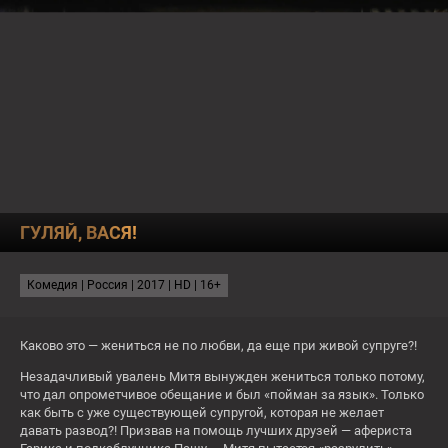
О КАНАЛЕ
ПРОГРАММА
ТЕСТЫ
22:00
БАТЯ
ГУЛЯЙ, ВАСЯ!
СЕГОДНЯ
СЕЙЧАС
Срочно выйду замуж
Комедия | Россия | 2017 | HD | 16+
20:20
По-братски
22:00
Батя
Каково это — жениться не по любви, да еще при живой супруге?!
16+
16+
Незадачливый увалень Митя вынужден жениться только потому,
что дал опрометчивое обещание и был «пойман за язык». Только
Чт
как быть с уже существующей супругой, которая не желает
давать развод?! Призвав на помощь лучших друзей — афериста